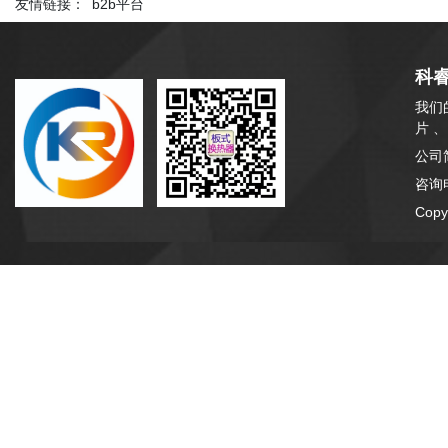
友情链接：
b2b平台
科
我们
片 
公司
咨询电
Cop