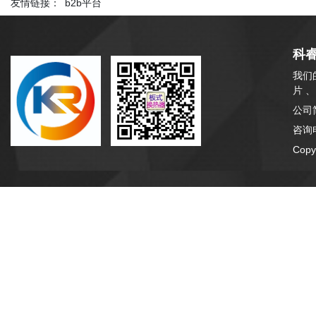
友情链接：
b2b平台
科
我们
片 
公司
咨询电
Cop