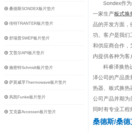
Sondex作为
桑德斯SONDEX板片垫片
一家生产
板式换
传特TRANTER板片垫片
品的开发方面，
功。客户是我们
舒瑞普SWEP板片垫片
和供应商合作，
艾普尔API板片垫片
内提供各种为客
科睿泽换热
施密特Schmidt板片垫片
泽公司的产品质
萨莫威孚Thermowave板片垫片
热器、板式换热
风凯Funke板片垫片
公司产品并期为
同时有专业工程
艾克森Accessen板片垫片
桑德斯/桑德