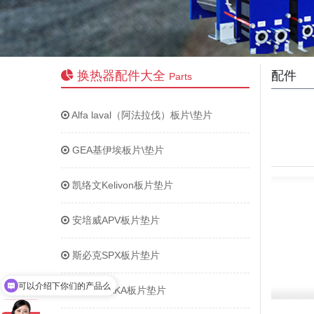
换热器配件大全
配件
Parts
Alfa laval（阿法拉伐）板片\垫片
GEA基伊埃板片\垫片
凯络文Kelivon板片垫片
安培威APV板片垫片
斯必克SPX板片垫片
可以介绍下你们的产品么
日阪HISAKA板片垫片