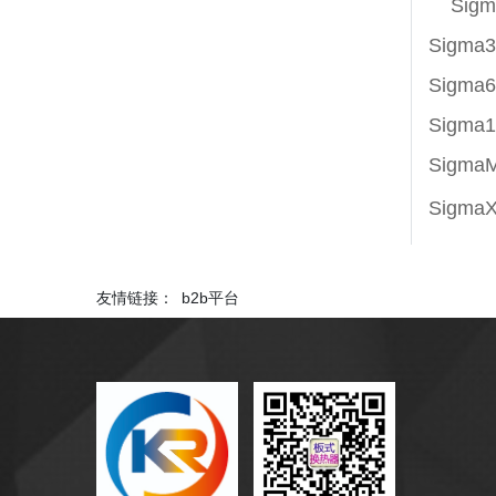
Sig
Sigma
Sigma
Sigma
Sigma
Sigma
友情链接：
b2b平台