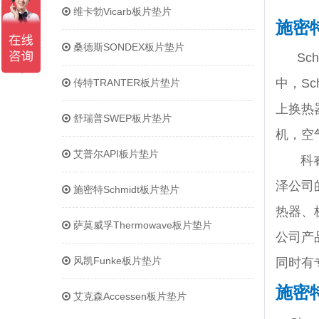
维卡勃Vicarb板片垫片
施密特
桑德斯SONDEX板片垫片
Sch
中，S
传特TRANTER板片垫片
上换热
舒瑞普SWEP板片垫片
机，空
艾普尔API板片垫片
科
泽公司
施密特Schmidt板片垫片
热器、
萨莫威孚Thermowave板片垫片
公司产
风凯Funke板片垫片
同时有
施密特
艾克森Accessen板片垫片